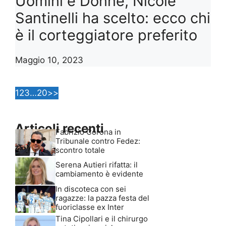
Uomini e Donne, Nicole
Santinelli ha scelto: ecco chi
è il corteggiatore preferito
Maggio 10, 2023
1
2
3
…
20
>>
Articoli recenti
Fabrizio Corona in
Tribunale contro Fedez:
scontro totale
Serena Autieri rifatta: il
cambiamento è evidente
In discoteca con sei
ragazze: la pazza festa del
fuoriclasse ex Inter
Tina Cipollari e il chirurgo