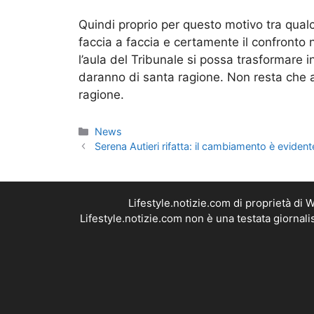
Quindi proprio per questo motivo tra qualch
faccia a faccia e certamente il confronto 
l’aula del Tribunale si possa trasformare i
daranno di santa ragione. Non resta che at
ragione.
Categorie
News
Serena Autieri rifatta: il cambiamento è evident
Lifestyle.notizie.com di proprietà di
Lifestyle.notizie.com non è una testata giornal