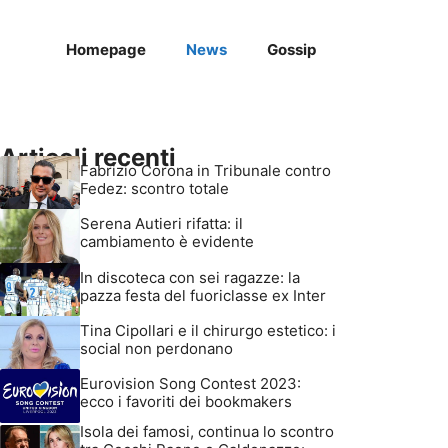
Homepage
News
Gossip
Articoli recenti
Fabrizio Corona in Tribunale contro
Fedez: scontro totale
Serena Autieri rifatta: il
cambiamento è evidente
In discoteca con sei ragazze: la
pazza festa del fuoriclasse ex Inter
Tina Cipollari e il chirurgo estetico: i
social non perdonano
Eurovision Song Contest 2023:
ecco i favoriti dei bookmakers
Isola dei famosi, continua lo scontro