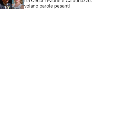
tra Cecchi Paone e Caldonazzo:
volano parole pesanti