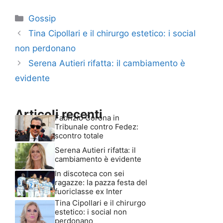
Categorie
Gossip
Tina Cipollari e il chirurgo estetico: i social
non perdonano
Serena Autieri rifatta: il cambiamento è
evidente
Articoli recenti
Fabrizio Corona in
Tribunale contro Fedez:
scontro totale
Serena Autieri rifatta: il
cambiamento è evidente
In discoteca con sei
ragazze: la pazza festa del
fuoriclasse ex Inter
Tina Cipollari e il chirurgo
estetico: i social non
perdonano