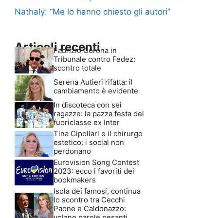
Nathaly: “Me lo hanno chiesto gli autori”
Articoli recenti
Fabrizio Corona in
Tribunale contro Fedez:
scontro totale
Serena Autieri rifatta: il
cambiamento è evidente
In discoteca con sei
ragazze: la pazza festa del
fuoriclasse ex Inter
Tina Cipollari e il chirurgo
estetico: i social non
perdonano
Eurovision Song Contest
2023: ecco i favoriti dei
bookmakers
Isola dei famosi, continua
lo scontro tra Cecchi
Paone e Caldonazzo:
volano parole pesanti