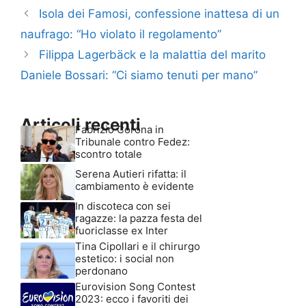
Isola dei Famosi, confessione inattesa di un
naufrago: “Ho violato il regolamento”
Filippa Lagerbäck e la malattia del marito
Daniele Bossari: “Ci siamo tenuti per mano”
Articoli recenti
Fabrizio Corona in
Tribunale contro Fedez:
scontro totale
Serena Autieri rifatta: il
cambiamento è evidente
In discoteca con sei
ragazze: la pazza festa del
fuoriclasse ex Inter
Tina Cipollari e il chirurgo
estetico: i social non
perdonano
Eurovision Song Contest
2023: ecco i favoriti dei