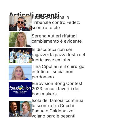
Articoli recenti
Fabrizio Corona in
Tribunale contro Fedez:
scontro totale
Serena Autieri rifatta: il
cambiamento è evidente
In discoteca con sei
ragazze: la pazza festa del
fuoriclasse ex Inter
Tina Cipollari e il chirurgo
estetico: i social non
perdonano
Eurovision Song Contest
2023: ecco i favoriti dei
bookmakers
Isola dei famosi, continua
lo scontro tra Cecchi
Paone e Caldonazzo:
volano parole pesanti