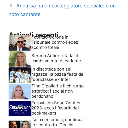
Annalisa ha un corteggiatore speciale: è un
noto cantante
Articoli recenti
Fabrizio Corona in
Tribunale contro Fedez:
scontro totale
Serena Autieri rifatta: il
cambiamento è evidente
In discoteca con sei
ragazze: la pazza festa del
fuoriclasse ex Inter
Tina Cipollari e il chirurgo
estetico: i social non
perdonano
Eurovision Song Contest
2023: ecco i favoriti dei
bookmakers
Isola dei famosi, continua
lo scontro tra Cecchi