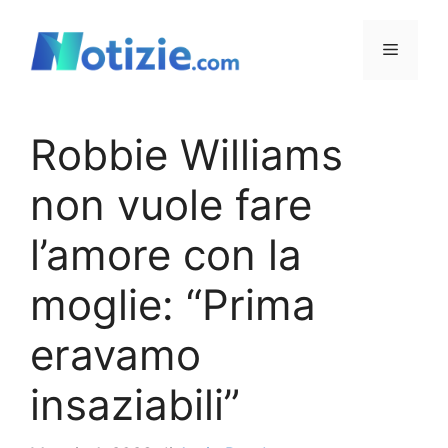
Vai
al
Menu
contenuto
Robbie Williams
non vuole fare
l’amore con la
moglie: “Prima
eravamo
insaziabili”