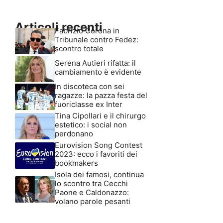
Articoli recenti
Fabrizio Corona in
Tribunale contro Fedez:
scontro totale
Serena Autieri rifatta: il
cambiamento è evidente
In discoteca con sei
ragazze: la pazza festa del
fuoriclasse ex Inter
Tina Cipollari e il chirurgo
estetico: i social non
perdonano
Eurovision Song Contest
2023: ecco i favoriti dei
bookmakers
Isola dei famosi, continua
lo scontro tra Cecchi
Paone e Caldonazzo:
volano parole pesanti