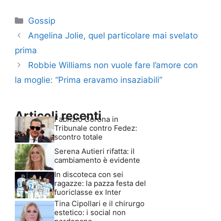
Categorie
Gossip
Angelina Jolie, quel particolare mai svelato
prima
Robbie Williams non vuole fare l’amore con
la moglie: “Prima eravamo insaziabili”
Articoli recenti
Fabrizio Corona in
Tribunale contro Fedez:
scontro totale
Serena Autieri rifatta: il
cambiamento è evidente
In discoteca con sei
ragazze: la pazza festa del
fuoriclasse ex Inter
Tina Cipollari e il chirurgo
estetico: i social non