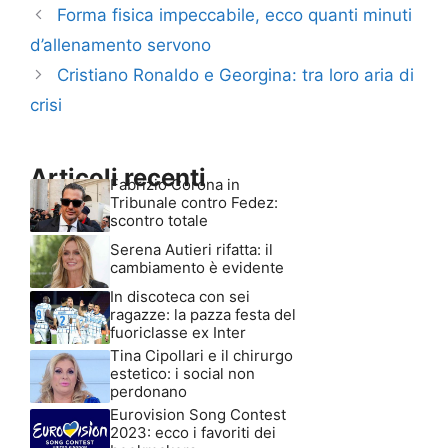
Forma fisica impeccabile, ecco quanti minuti
d’allenamento servono
Cristiano Ronaldo e Georgina: tra loro aria di
crisi
Articoli recenti
Fabrizio Corona in
Tribunale contro Fedez:
scontro totale
Serena Autieri rifatta: il
cambiamento è evidente
In discoteca con sei
ragazze: la pazza festa del
fuoriclasse ex Inter
Tina Cipollari e il chirurgo
estetico: i social non
perdonano
Eurovision Song Contest
2023: ecco i favoriti dei