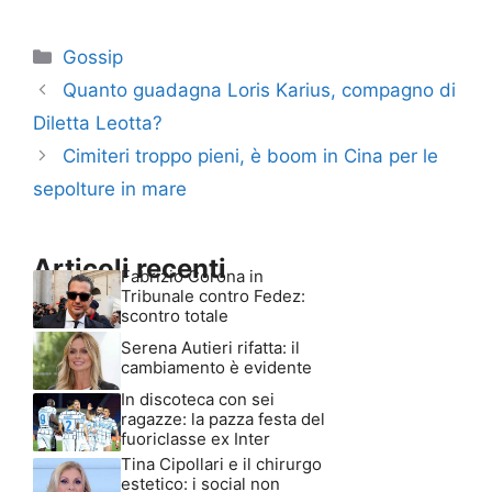
Categorie
Gossip
Quanto guadagna Loris Karius, compagno di
Diletta Leotta?
Cimiteri troppo pieni, è boom in Cina per le
sepolture in mare
Articoli recenti
Fabrizio Corona in
Tribunale contro Fedez:
scontro totale
Serena Autieri rifatta: il
cambiamento è evidente
In discoteca con sei
ragazze: la pazza festa del
fuoriclasse ex Inter
Tina Cipollari e il chirurgo
estetico: i social non