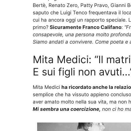
Bertè, Renato Zero, Patty Pravo, Gianni B
saputo che Luigi Tenco frequentava il loc
cui ha ancora oggi un rapporto speciale. L’
primo?
Sicuramente Franco Califano
:
“F
consapevole, una persona molto profonda, 
Siamo andati a convivere. Come poeta e au
Mita Medici: “Il mat
E sui figli non avuti…
Mita Medici
ha ricordato anche la relaz
semplice che ha vissuto appieno conclusosi
aver amato molto nella sua vita, ma non h
Mi sembra una coercizione,
non ci ho mai