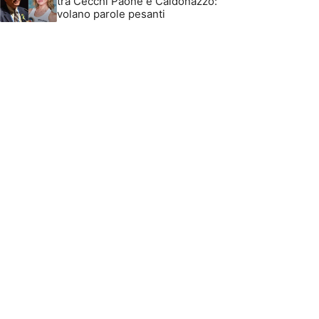
tra Cecchi Paone e Caldonazzo:
volano parole pesanti