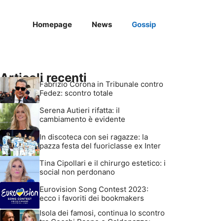
Homepage
News
Gossip
Articoli recenti
Fabrizio Corona in Tribunale contro
Fedez: scontro totale
Serena Autieri rifatta: il
cambiamento è evidente
In discoteca con sei ragazze: la
pazza festa del fuoriclasse ex Inter
Tina Cipollari e il chirurgo estetico: i
social non perdonano
Eurovision Song Contest 2023:
ecco i favoriti dei bookmakers
Isola dei famosi, continua lo scontro