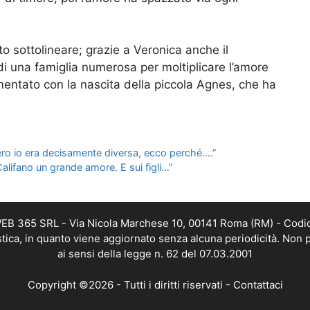
o sottolineare; grazie a Veronica anche il
i una famiglia numerosa per moltiplicare l’amore
entato con la nascita della piccola Agnes, che ha
ero io era decisamente diversa, ecco perché….”
Califano un grande amore. E sui figli…”
 WEB 365 SRL - Via Nicola Marchese 10, 00141 Roma (RM) - Codic
istica, in quanto viene aggiornato senza alcuna periodicità. Non 
ai sensi della legge n. 62 del 07.03.2001
Copyright ©2026 - Tutti i diritti riservati -
Contattaci