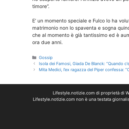
timore”.
E’ un momento speciale e Fulco lo ha volut
matrimonio non lo spaventa e sogna quind
che al momento è già tantissimo ed è aum
ora due anni.
Categorie
Gossip
Isola dei Famosi, Giada De Blanck: “Quando c’
Mita Medici, l’ex ragazza del Piper confessa: “
Lifestyle.notizie.com di proprietà di
Lifestyle.notizie.com non è una testata giornal