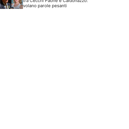
tra Cecchi Paone e Caldonazzo:
volano parole pesanti