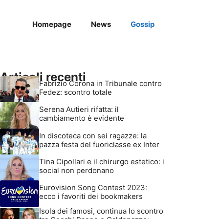
Homepage
News
Gossip
Articoli recenti
Fabrizio Corona in Tribunale contro
Fedez: scontro totale
Serena Autieri rifatta: il
cambiamento è evidente
In discoteca con sei ragazze: la
pazza festa del fuoriclasse ex Inter
Tina Cipollari e il chirurgo estetico: i
social non perdonano
Eurovision Song Contest 2023:
ecco i favoriti dei bookmakers
Isola dei famosi, continua lo scontro