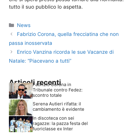
tutto il suo pubblico lo aspetta.
Categorie
News
Fabrizio Corona, quella frecciatina che non
passa inosservata
Enrico Vanzina ricorda le sue Vacanze di
Natale: “Piacevano a tutti”
Articoli recenti
Fabrizio Corona in
Tribunale contro Fedez:
scontro totale
Serena Autieri rifatta: il
cambiamento è evidente
In discoteca con sei
ragazze: la pazza festa del
fuoriclasse ex Inter