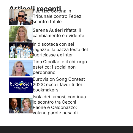
Articoli recenti
Fabrizio Corona in
Tribunale contro Fedez:
scontro totale
Serena Autieri rifatta: il
cambiamento è evidente
In discoteca con sei
ragazze: la pazza festa del
fuoriclasse ex Inter
Tina Cipollari e il chirurgo
estetico: i social non
perdonano
Eurovision Song Contest
2023: ecco i favoriti dei
bookmakers
Isola dei famosi, continua
lo scontro tra Cecchi
Paone e Caldonazzo:
volano parole pesanti