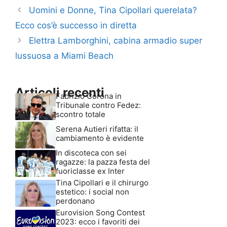
Uomini e Donne, Tina Cipollari querelata?
Ecco cos’è successo in diretta
Elettra Lamborghini, cabina armadio super
lussuosa a Miami Beach
Articoli recenti
Fabrizio Corona in
Tribunale contro Fedez:
scontro totale
Serena Autieri rifatta: il
cambiamento è evidente
In discoteca con sei
ragazze: la pazza festa del
fuoriclasse ex Inter
Tina Cipollari e il chirurgo
estetico: i social non
perdonano
Eurovision Song Contest
2023: ecco i favoriti dei