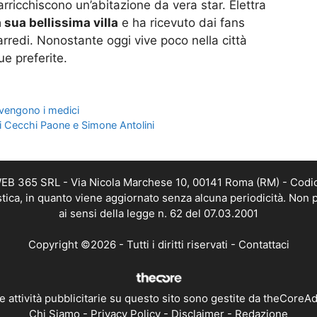
 arricchiscono un’abitazione da vera star. Elettra
 sua bellissima villa
e ha ricevuto dai fans
arredi. Nonostante oggi vive poco nella città
ue preferite.
rvengono i medici
i Cecchi Paone e Simone Antolini
 WEB 365 SRL - Via Nicola Marchese 10, 00141 Roma (RM) - Codic
istica, in quanto viene aggiornato senza alcuna periodicità. Non 
ai sensi della legge n. 62 del 07.03.2001
Copyright ©2026 - Tutti i diritti riservati -
Contattaci
e attività pubblicitarie su questo sito sono gestite da theCoreA
Chi Siamo
-
Privacy Policy
-
Disclaimer
-
Redazione