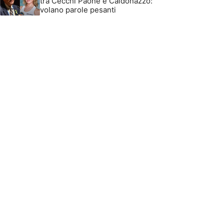
tra Cecchi Paone e Caldonazzo:
volano parole pesanti