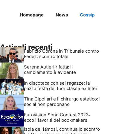
Homepage
News
Gossip
Articoli recenti
Fabrizio Corona in Tribunale contro
Fedez: scontro totale
Serena Autieri rifatta: il
cambiamento è evidente
In discoteca con sei ragazze: la
pazza festa del fuoriclasse ex Inter
Tina Cipollari e il chirurgo estetico: i
social non perdonano
Eurovision Song Contest 2023:
ecco i favoriti dei bookmakers
Isola dei famosi, continua lo scontro