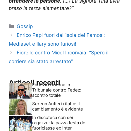
offendere le persone
. (…) La signora Tina avrà
preso la terza elementare?”
Categorie
Gossip
Enrico Papi fuori dall’Isola dei Famosi:
Mediaset e Ilary sono furiosi!
Fiorello contro Micol Incorvaia: “Spero il
corriere sia stato arrestato”
Articoli recenti
Fabrizio Corona in
Tribunale contro Fedez:
scontro totale
Serena Autieri rifatta: il
cambiamento è evidente
In discoteca con sei
ragazze: la pazza festa del
fuoriclasse ex Inter