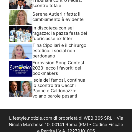
Tribunale contro Fedez:
scontro totale
Serena Autieri rifatta: il
cambiamento è evidente
In discoteca con sei
ragazze: la pazza festa del
fuoriclasse ex Inter
Tina Cipollari e il chirurgo
estetico: i social non
perdonano
Eurovision Song Contest
2023: ecco i favoriti dei
bookmakers
Isola dei famosi, continua
lo scontro tra Cecchi
Paone e Caldonazzo:
volano parole pesanti
Lifestyle.notizie.com di proprietà di WEB 365 SRL - Via
Nicola Marchese 10, 00141 Roma (RM) - Codice Fiscale
e Partita I.V.A. 12279101005