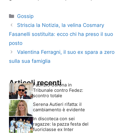
Categorie
Gossip
Striscia la Notizia, la velina Cosmary
Fasanelli sostituita: ecco chi ha preso il suo
posto
Valentina Ferragni, il suo ex spara a zero
sulla sua famiglia
Articoli recenti
Fabrizio Corona in
Tribunale contro Fedez:
scontro totale
Serena Autieri rifatta: il
cambiamento è evidente
In discoteca con sei
ragazze: la pazza festa del
fuoriclasse ex Inter