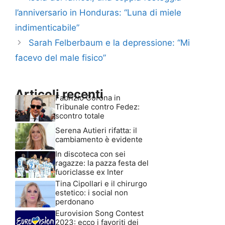
l’anniversario in Honduras: “Luna di miele
indimenticabile”
Sarah Felberbaum e la depressione: “Mi
facevo del male fisico”
Articoli recenti
Fabrizio Corona in
Tribunale contro Fedez:
scontro totale
Serena Autieri rifatta: il
cambiamento è evidente
In discoteca con sei
ragazze: la pazza festa del
fuoriclasse ex Inter
Tina Cipollari e il chirurgo
estetico: i social non
perdonano
Eurovision Song Contest
2023: ecco i favoriti dei