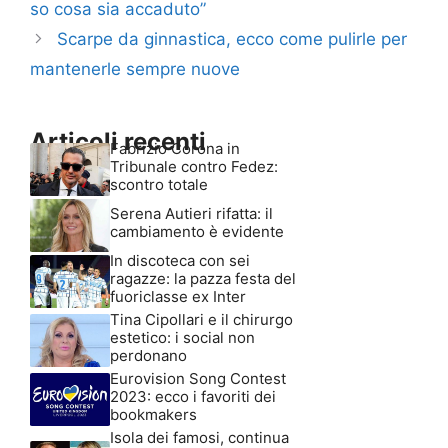
so cosa sia accaduto”
Scarpe da ginnastica, ecco come pulirle per
mantenerle sempre nuove
Articoli recenti
Fabrizio Corona in
Tribunale contro Fedez:
scontro totale
Serena Autieri rifatta: il
cambiamento è evidente
In discoteca con sei
ragazze: la pazza festa del
fuoriclasse ex Inter
Tina Cipollari e il chirurgo
estetico: i social non
perdonano
Eurovision Song Contest
2023: ecco i favoriti dei
bookmakers
Isola dei famosi, continua