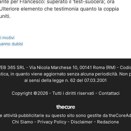
ante per Francesco: superato il ‘test-suocera’, ora
a. Ulteriore elemento che testimonia quanto la coppia
niti.
i motivi
 hanno dubbi
 WEB 365 SRL - Via Nicola Marchese 10, 00141 Roma (RM) - Codic
istica, in quanto viene aggiornato senza alcuna periodicità. Non 
ai sensi della legge n. 62 del 07.03.2001
Copyright ©2026 - Tutti i diritti riservati -
Contattaci
e attività pubblicitarie su questo sito sono gestite da theCoreA
Chi Siamo
-
Privacy Policy
-
Disclaimer
-
Redazione