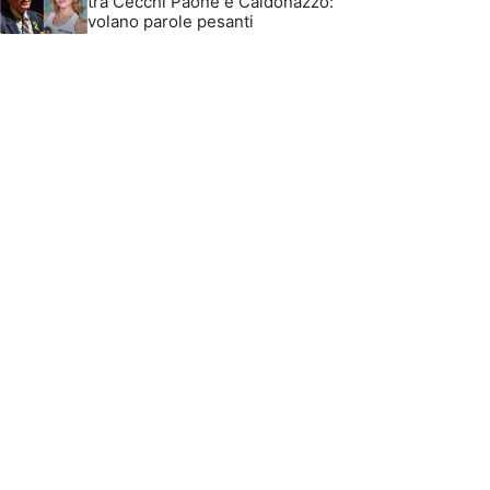
tra Cecchi Paone e Caldonazzo:
volano parole pesanti