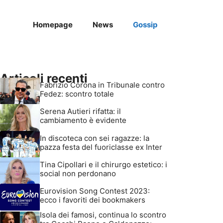
Homepage
News
Gossip
Articoli recenti
Fabrizio Corona in Tribunale contro
Fedez: scontro totale
Serena Autieri rifatta: il
cambiamento è evidente
In discoteca con sei ragazze: la
pazza festa del fuoriclasse ex Inter
Tina Cipollari e il chirurgo estetico: i
social non perdonano
Eurovision Song Contest 2023:
ecco i favoriti dei bookmakers
Isola dei famosi, continua lo scontro