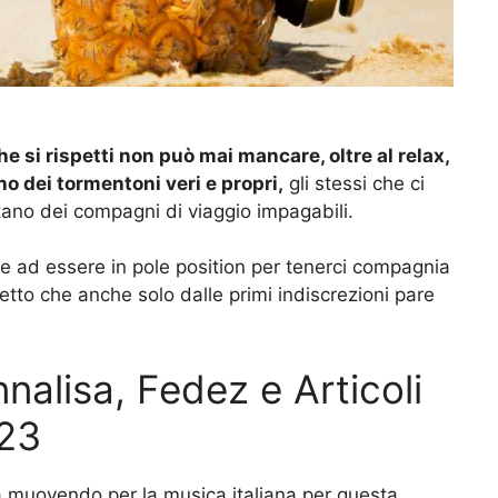
 si rispetti non può mai mancare, oltre al relax,
no dei tormentoni veri e propri,
gli stessi che ci
ano dei compagni di viaggio impagabili.
e ad essere in pole position per tenerci compagnia
zetto che anche solo dalle primi indiscrezioni pare
nalisa, Fedez e Articoli
023
a muovendo per la musica italiana per questa