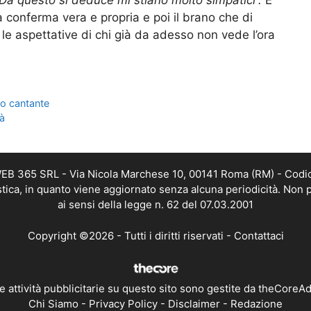
 Da questo si deduce mi stiano molto simpatici”.
E
a conferma vera e propria e poi il brano che di
e aspettative di chi già da adesso non vede l’ora
to cantante
rà
 WEB 365 SRL - Via Nicola Marchese 10, 00141 Roma (RM) - Codic
istica, in quanto viene aggiornato senza alcuna periodicità. Non 
ai sensi della legge n. 62 del 07.03.2001
Copyright ©2026 - Tutti i diritti riservati -
Contattaci
e attività pubblicitarie su questo sito sono gestite da theCoreA
Chi Siamo
-
Privacy Policy
-
Disclaimer
-
Redazione