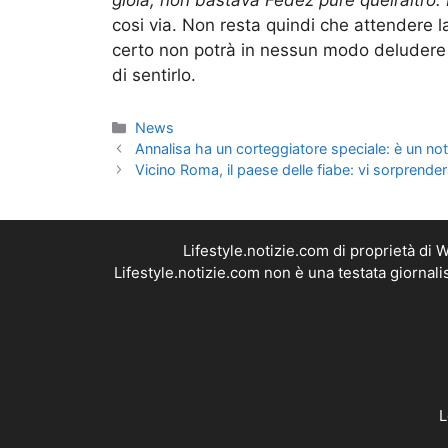
gioia, non bastava Fedez pure quell’altro.
cosi via. Non resta quindi che attendere l
certo non potrà in nessun modo deludere l
di sentirlo.
Categorie
News
Annalisa ha un corteggiatore speciale: è un no
Vicino Roma, il paese delle fiabe: vi sorprende
Lifestyle.notizie.com di proprietà di
Lifestyle.notizie.com non è una testata giornal
L