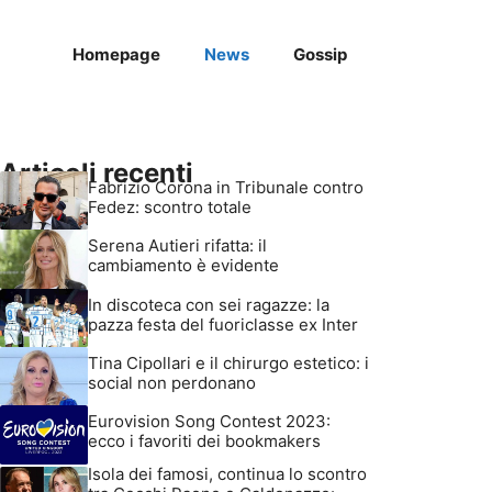
Homepage
News
Gossip
Articoli recenti
Fabrizio Corona in Tribunale contro
Fedez: scontro totale
Serena Autieri rifatta: il
cambiamento è evidente
In discoteca con sei ragazze: la
pazza festa del fuoriclasse ex Inter
Tina Cipollari e il chirurgo estetico: i
social non perdonano
Eurovision Song Contest 2023:
ecco i favoriti dei bookmakers
Isola dei famosi, continua lo scontro