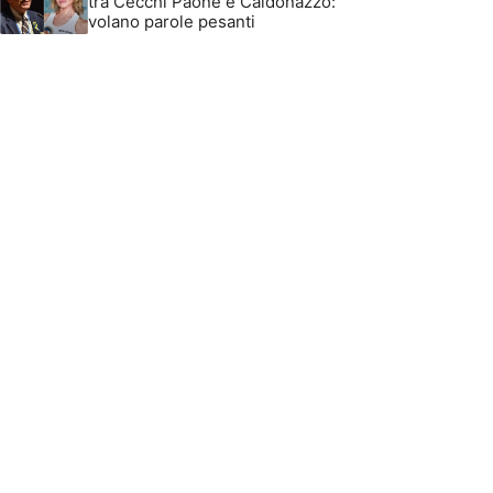
tra Cecchi Paone e Caldonazzo:
volano parole pesanti