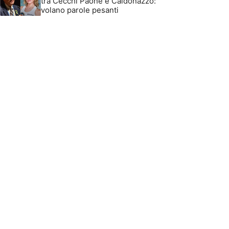
tra Cecchi Paone e Caldonazzo:
volano parole pesanti