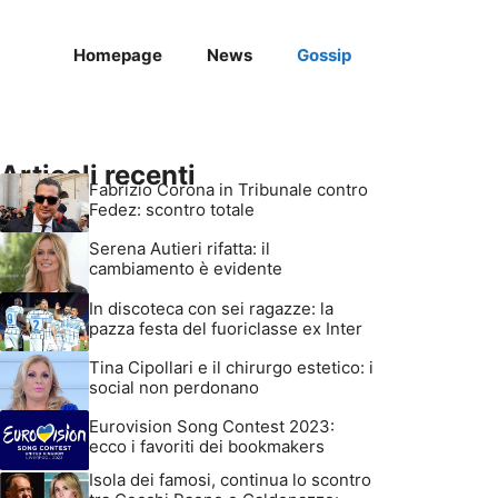
Homepage
News
Gossip
Articoli recenti
Fabrizio Corona in Tribunale contro
Fedez: scontro totale
Serena Autieri rifatta: il
cambiamento è evidente
In discoteca con sei ragazze: la
pazza festa del fuoriclasse ex Inter
Tina Cipollari e il chirurgo estetico: i
social non perdonano
Eurovision Song Contest 2023:
ecco i favoriti dei bookmakers
Isola dei famosi, continua lo scontro