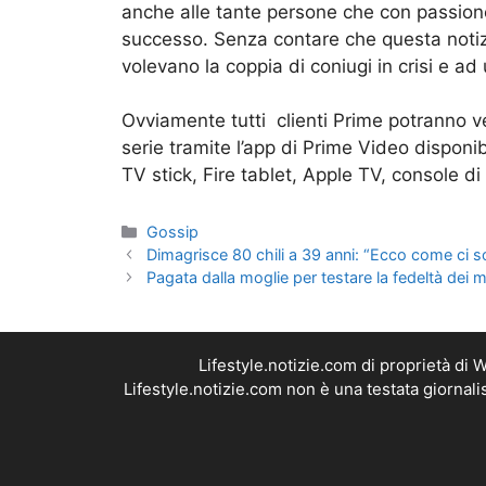
anche alle tante persone che con passion
successo. Senza contare che questa notizi
volevano la coppia di coniugi in crisi e a
Ovviamente tutti clienti Prime potranno 
serie tramite l’app di Prime Video disponibi
TV stick, Fire tablet, Apple TV, console 
Categorie
Gossip
Dimagrisce 80 chili a 39 anni: “Ecco come ci s
Pagata dalla moglie per testare la fedeltà dei ma
Lifestyle.notizie.com di proprietà di
Lifestyle.notizie.com non è una testata giornal