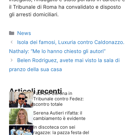
il Tribunale di Roma ha convalidato e disposto
gli arresti domiciliari.
Categorie
News
Isola dei famosi, Luxuria contro Caldonazzo.
Nathaly: “Me lo hanno chiesto gli autori”
Belen Rodriguez, avete mai visto la sala di
pranzo della sua casa
Articoli recenti
Fabrizio Corona in
Tribunale contro Fedez:
scontro totale
Serena Autieri rifatta: il
cambiamento è evidente
In discoteca con sei
ragazze: la pazza festa del