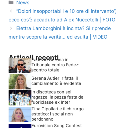
Categorie
News
“Dolori insopportabili e 10 ore di intervento”,
ecco cos’è accaduto ad Alex Nuccetelli | FOTO
Elettra Lamborghini è incinta? Si riprende
mentre scopre la verità… ed esulta | VIDEO
Articoli recenti
Fabrizio Corona in
Tribunale contro Fedez:
scontro totale
Serena Autieri rifatta: il
cambiamento è evidente
In discoteca con sei
ragazze: la pazza festa del
fuoriclasse ex Inter
Tina Cipollari e il chirurgo
estetico: i social non
perdonano
Eurovision Song Contest