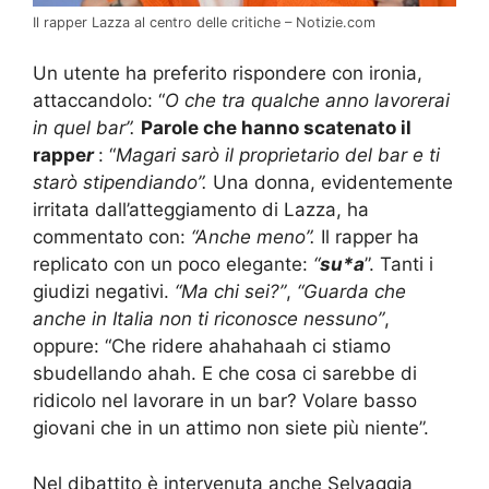
Il rapper Lazza al centro delle critiche – Notizie.com
Un utente ha preferito rispondere con ironia,
attaccandolo: “
O che tra qualche anno lavorerai
in quel bar”.
Parole che hanno scatenato il
rappe
r
: “
Magari sarò il proprietario del bar e ti
starò stipendiando”.
Una donna, evidentemente
irritata dall’atteggiamento di Lazza, ha
commentato con:
“Anche meno”.
Il rapper ha
replicato con un poco elegante:
“
su*a
”. Tanti i
giudizi negativi.
“Ma chi sei?”
,
“Guarda che
anche in Italia non ti riconosce nessuno”
,
oppure: “Che ridere ahahahaah ci stiamo
sbudellando ahah. E che cosa ci sarebbe di
ridicolo nel lavorare in un bar? Volare basso
giovani che in un attimo non siete più niente”.
Nel dibattito è intervenuta anche Selvaggia