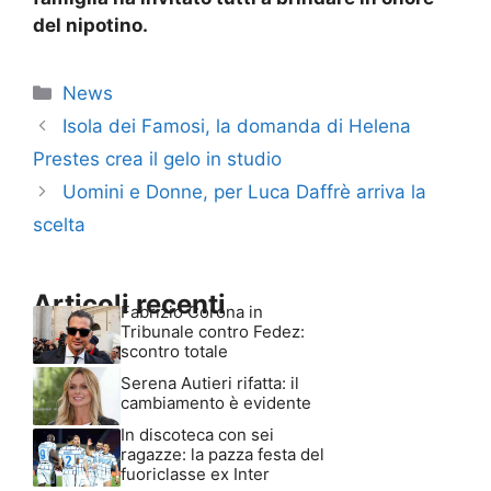
del nipotino.
Categorie
News
Isola dei Famosi, la domanda di Helena
Prestes crea il gelo in studio
Uomini e Donne, per Luca Daffrè arriva la
scelta
Articoli recenti
Fabrizio Corona in
Tribunale contro Fedez:
scontro totale
Serena Autieri rifatta: il
cambiamento è evidente
In discoteca con sei
ragazze: la pazza festa del
fuoriclasse ex Inter