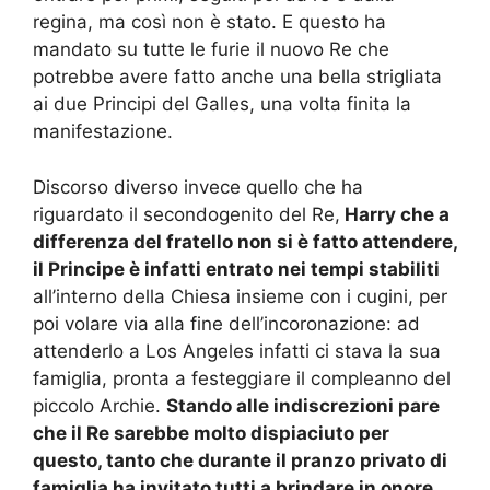
regina, ma così non è stato. E questo ha
mandato su tutte le furie il nuovo Re che
potrebbe avere fatto anche una bella strigliata
ai due Principi del Galles, una volta finita la
manifestazione.
Discorso diverso invece quello che ha
riguardato il secondogenito del Re,
Harry che a
differenza del fratello non si è fatto attendere,
il Principe è infatti entrato nei tempi stabiliti
all’interno della Chiesa insieme con i cugini, per
poi volare via alla fine dell’incoronazione: ad
attenderlo a Los Angeles infatti ci stava la sua
famiglia, pronta a festeggiare il compleanno del
piccolo Archie.
Stando alle indiscrezioni pare
che il Re sarebbe molto dispiaciuto per
questo, tanto che durante il pranzo privato di
famiglia ha invitato tutti a brindare in onore