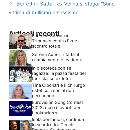
Berrettini-Satta, l’ex Velina si sfoga: “Sono
vittima di bullismo e sessismo”
Articoli recenti
Fabrizio Corona in
Tribunale contro Fedez:
scontro totale
Serena Autieri rifatta: il
cambiamento è evidente
In discoteca con sei
ragazze: la pazza festa del
fuoriclasse ex Inter
Tina Cipollari e il chirurgo
estetico: i social non
perdonano
Eurovision Song Contest
2023: ecco i favoriti dei
bookmakers
Isola dei famosi, continua
lo scontro tra Cecchi
Paone e Caldonazzo: