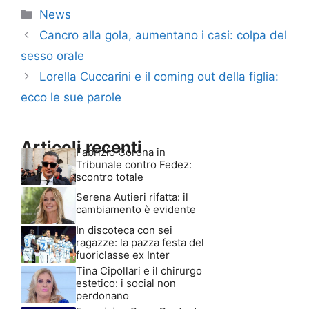
Categorie
News
Cancro alla gola, aumentano i casi: colpa del
sesso orale
Lorella Cuccarini e il coming out della figlia:
ecco le sue parole
Articoli recenti
Fabrizio Corona in
Tribunale contro Fedez:
scontro totale
Serena Autieri rifatta: il
cambiamento è evidente
In discoteca con sei
ragazze: la pazza festa del
fuoriclasse ex Inter
Tina Cipollari e il chirurgo
estetico: i social non
perdonano