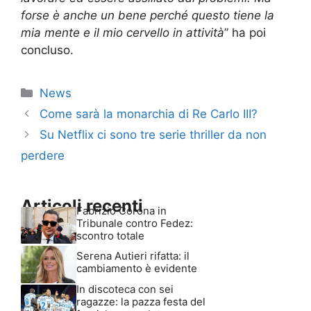
forse è anche un bene perché questo tiene la
mia mente e il mio cervello in attività
” ha poi
concluso.
Categorie
News
Come sarà la monarchia di Re Carlo III?
Su Netflix ci sono tre serie thriller da non
perdere
Articoli recenti
Fabrizio Corona in
Tribunale contro Fedez:
scontro totale
Serena Autieri rifatta: il
cambiamento è evidente
In discoteca con sei
ragazze: la pazza festa del