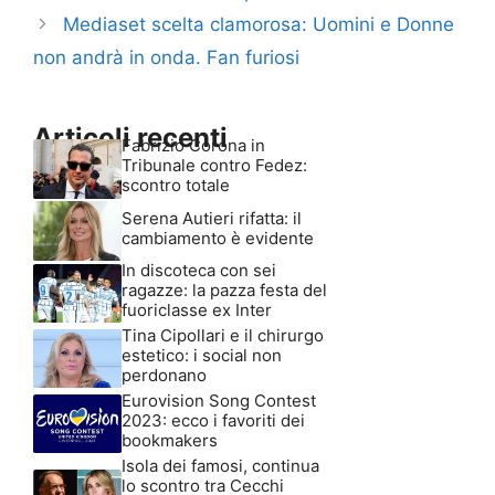
Mediaset scelta clamorosa: Uomini e Donne
non andrà in onda. Fan furiosi
Articoli recenti
Fabrizio Corona in
Tribunale contro Fedez:
scontro totale
Serena Autieri rifatta: il
cambiamento è evidente
In discoteca con sei
ragazze: la pazza festa del
fuoriclasse ex Inter
Tina Cipollari e il chirurgo
estetico: i social non
perdonano
Eurovision Song Contest
2023: ecco i favoriti dei
bookmakers
Isola dei famosi, continua
lo scontro tra Cecchi