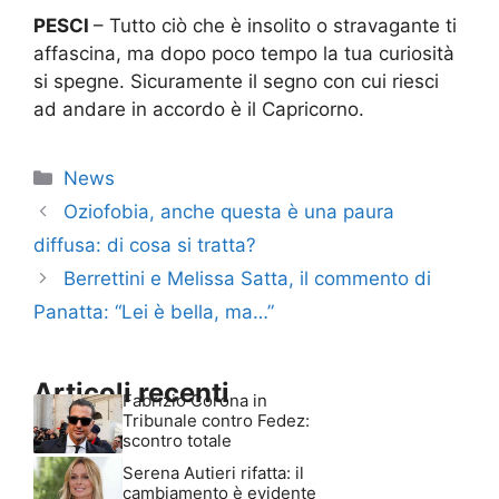
PESCI
– Tutto ciò che è insolito o stravagante ti
affascina, ma dopo poco tempo la tua curiosità
si spegne. Sicuramente il segno con cui riesci
ad andare in accordo è il Capricorno.
Categorie
News
Oziofobia, anche questa è una paura
diffusa: di cosa si tratta?
Berrettini e Melissa Satta, il commento di
Panatta: “Lei è bella, ma…”
Articoli recenti
Fabrizio Corona in
Tribunale contro Fedez:
scontro totale
Serena Autieri rifatta: il
cambiamento è evidente