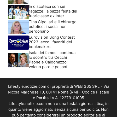
In discoteca con sei
ragazze: la pazza festa del
fuoriclasse ex Inter
Tina Cipollari e il chirurgo
estetico: i social non
perdonano
Eurovision Song Contest
2023: ecco i favoriti dei
bookmakers
Isola dei famosi, continua
lo scontro tra Cecchi
Paone e Caldonazzo:
volano parole pesanti
Lifestyle.notizie.com di proprietà di WEB 365 SRL - Via
Nicola Marchese 10, 00141 Roma (RM) - Codice Fiscale
e Partita I.V.A. 12279101005
Lifestyle.notizie.com non è una testata giornalistica, in
quanto viene aggiornato senza alcuna periodicità. Non
può pertanto considerarsi un prodotto editoriale ai