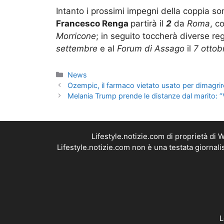
Intanto i prossimi impegni della coppia so
Francesco Renga
partirà il
2
da
Roma
, co
Morricone
; in seguito toccherà diverse re
settembre
e al
Forum di Assago
il
7 ottob
Categorie
News
Ozempic, il farmaco vietato usato per dimagrir
Melania Trump prende le distanze dal marito: “
Lifestyle.notizie.com di proprietà di
Lifestyle.notizie.com non è una testata giornal
L