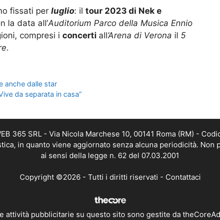
no fissati per
luglio
: il
tour 2023 di Nek e
n la data all’
Auditorium Parco della Musica Ennio
gioni, compresi i
concerti
all
’Arena di Verona
il
5
re
.
e anche dalle star
Vive da separata in casa”
 WEB 365 SRL - Via Nicola Marchese 10, 00141 Roma (RM) - Codic
istica, in quanto viene aggiornato senza alcuna periodicità. Non 
ai sensi della legge n. 62 del 07.03.2001
Copyright ©2026 - Tutti i diritti riservati -
Contattaci
e attività pubblicitarie su questo sito sono gestite da theCoreA