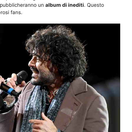
 pubblicheranno un
album di inediti
. Questo
rosi fans.