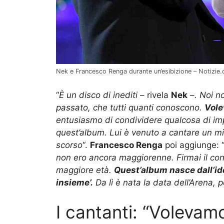
Nek e Francesco Renga durante un’esibizione – Notizie
“
È un disco di inediti
– rivela
Nek
–
. Noi n
passato, che tutti quanti conoscono.
Vole
entusiasmo di condividere qualcosa di im
quest’album. Lui è venuto a cantare un mi
scorso
“.
Francesco Renga
poi aggiunge: 
non ero ancora maggiorenne. Firmai il cont
maggiore età.
Quest’album nasce dall’id
insieme’.
Da lì è nata la data dell’Arena, poi
I cantanti: “Volevamo