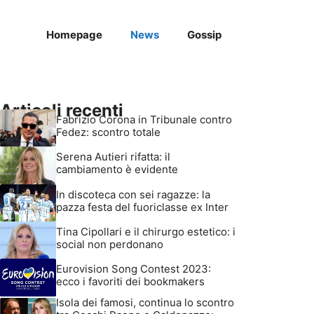
Homepage
News
Gossip
Articoli recenti
Fabrizio Corona in Tribunale contro
Fedez: scontro totale
Serena Autieri rifatta: il
cambiamento è evidente
In discoteca con sei ragazze: la
pazza festa del fuoriclasse ex Inter
Tina Cipollari e il chirurgo estetico: i
social non perdonano
Eurovision Song Contest 2023:
ecco i favoriti dei bookmakers
Isola dei famosi, continua lo scontro