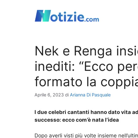
Vai
al
contenuto
Nek e Renga insi
inediti: “Ecco p
formato la coppi
Aprile 6, 2023
di
Arianna Di Pasquale
I due celebri cantanti hanno dato vita a
successo: ecco com’è nata l’idea
Dopo averli visti più volte insieme nell’ult