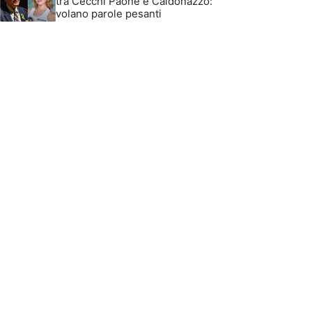
tra Cecchi Paone e Caldonazzo:
volano parole pesanti