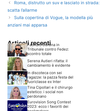
Roma, distrutto un suv e lasciato in strada:
scatta l’allarme
Sulla copertina di Vogue, la modella più
anziani mai apparsa
Articoli recenti
Fabrizio Corona in
Tribunale contro Fedez:
scontro totale
Serena Autieri rifatta: il
cambiamento è evidente
In discoteca con sei
ragazze: la pazza festa del
fuoriclasse ex Inter
Tina Cipollari e il chirurgo
estetico: i social non
perdonano
Eurovision Song Contest
2023: ecco i favoriti dei
bookmakers