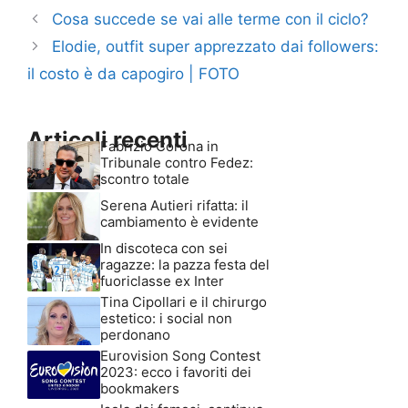
Cosa succede se vai alle terme con il ciclo?
Elodie, outfit super apprezzato dai followers:
il costo è da capogiro | FOTO
Articoli recenti
Fabrizio Corona in
Tribunale contro Fedez:
scontro totale
Serena Autieri rifatta: il
cambiamento è evidente
In discoteca con sei
ragazze: la pazza festa del
fuoriclasse ex Inter
Tina Cipollari e il chirurgo
estetico: i social non
perdonano
Eurovision Song Contest
2023: ecco i favoriti dei
bookmakers