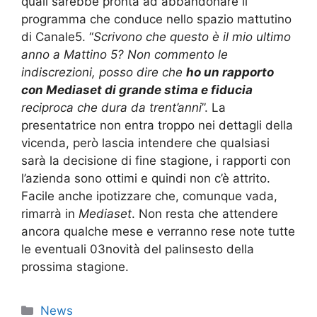
quali sarebbe pronta ad abbandonare il
programma che conduce nello spazio mattutino
di Canale5. “
Scrivono che questo è il mio ultimo
anno a Mattino 5? Non commento le
indiscrezioni, posso dire che
ho un rapporto
con Mediaset di grande stima e fiducia
reciproca che dura da trent’anni
”. La
presentatrice non entra troppo nei dettagli della
vicenda, però lascia intendere che qualsiasi
sarà la decisione di fine stagione, i rapporti con
l’azienda sono ottimi e quindi non c’è attrito.
Facile anche ipotizzare che, comunque vada,
rimarrà in
Mediaset
. Non resta che attendere
ancora qualche mese e verranno rese note tutte
le eventuali 03novità del palinsesto della
prossima stagione.
Categorie
News