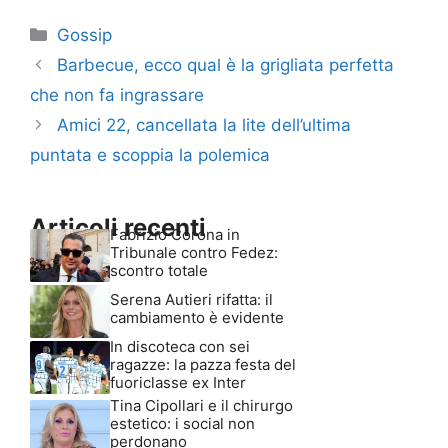
Categorie
Gossip
Barbecue, ecco qual è la grigliata perfetta
che non fa ingrassare
Amici 22, cancellata la lite dell’ultima
puntata e scoppia la polemica
Articoli recenti
Fabrizio Corona in
Tribunale contro Fedez:
scontro totale
Serena Autieri rifatta: il
cambiamento è evidente
In discoteca con sei
ragazze: la pazza festa del
fuoriclasse ex Inter
Tina Cipollari e il chirurgo
estetico: i social non
perdonano