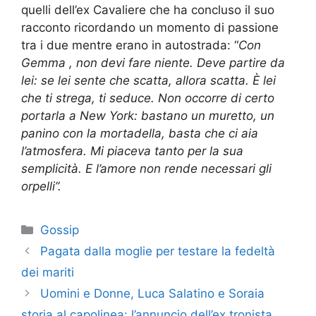
quelli dell’ex Cavaliere che ha concluso il suo
racconto ricordando un momento di passione
tra i due mentre erano in autostrada: “
Con
Gemma , non devi fare niente. Deve partire da
lei: se lei sente che scatta, allora scatta. È lei
che ti strega, ti seduce. Non occorre di certo
portarla a New York: bastano un muretto, un
panino con la mortadella, basta che ci aia
l’atmosfera. Mi piaceva tanto per la sua
semplicità. E l’amore non rende necessari gli
orpelli”.
Categorie
Gossip
Pagata dalla moglie per testare la fedeltà
dei mariti
Uomini e Donne, Luca Salatino e Soraia
storia al capolinea: l’annuncio dell’ex tronista