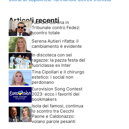
Articoli recenti
Fabrizio Corona in
Tribunale contro Fedez:
scontro totale
Serena Autieri rifatta: il
cambiamento è evidente
In discoteca con sei
ragazze: la pazza festa del
fuoriclasse ex Inter
Tina Cipollari e il chirurgo
estetico: i social non
perdonano
Eurovision Song Contest
2023: ecco i favoriti dei
bookmakers
Isola dei famosi, continua
lo scontro tra Cecchi
Paone e Caldonazzo:
volano parole pesanti