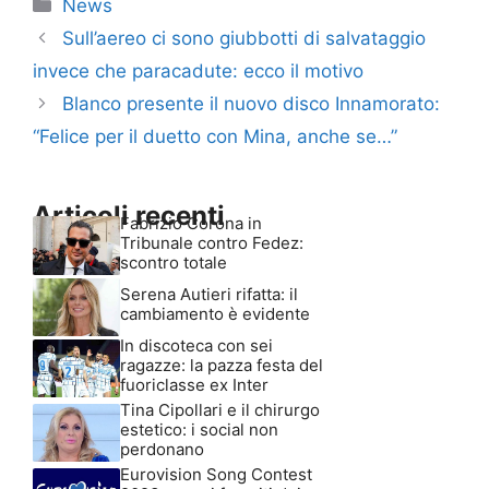
Categorie
News
Sull’aereo ci sono giubbotti di salvataggio
invece che paracadute: ecco il motivo
Blanco presente il nuovo disco Innamorato:
“Felice per il duetto con Mina, anche se…”
Articoli recenti
Fabrizio Corona in
Tribunale contro Fedez:
scontro totale
Serena Autieri rifatta: il
cambiamento è evidente
In discoteca con sei
ragazze: la pazza festa del
fuoriclasse ex Inter
Tina Cipollari e il chirurgo
estetico: i social non
perdonano
Eurovision Song Contest