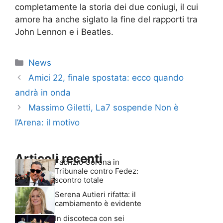
completamente la storia dei due coniugi, il cui
amore ha anche siglato la fine del rapporti tra
John Lennon e i Beatles.
Categorie
News
Amici 22, finale spostata: ecco quando
andrà in onda
Massimo Giletti, La7 sospende Non è
l’Arena: il motivo
Articoli recenti
Fabrizio Corona in
Tribunale contro Fedez:
scontro totale
Serena Autieri rifatta: il
cambiamento è evidente
In discoteca con sei