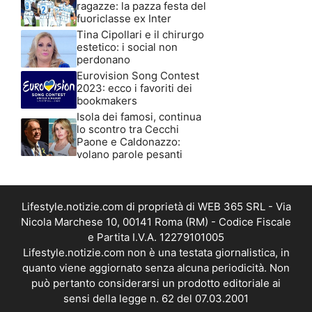
ragazze: la pazza festa del
fuoriclasse ex Inter
Tina Cipollari e il chirurgo
estetico: i social non
perdonano
Eurovision Song Contest
2023: ecco i favoriti dei
bookmakers
Isola dei famosi, continua
lo scontro tra Cecchi
Paone e Caldonazzo:
volano parole pesanti
Lifestyle.notizie.com di proprietà di WEB 365 SRL - Via
Nicola Marchese 10, 00141 Roma (RM) - Codice Fiscale
e Partita I.V.A. 12279101005
Lifestyle.notizie.com non è una testata giornalistica, in
quanto viene aggiornato senza alcuna periodicità. Non
può pertanto considerarsi un prodotto editoriale ai
sensi della legge n. 62 del 07.03.2001