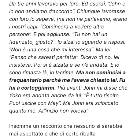
Da tre anni lavoravo per loro. Ed esordì: “John e
io non andiamo d’accordo”. Chiunque lavorasse
con loro lo sapeva, ma non ne parlavamo, erano
i nostri capi. “Comincerà a vedere altre
persone”. E poi aggiunse: “Tu non hai un
fidanzato, giusto?”. Io alzai lo sguardo e risposi:
“Non è una cosa che mi interessa”. Ma lei:
“Penso che saresti perfetta”. Dicevo di no, lei
insisteva. Poi si è alzata e se n’è andata. E io
sono rimasta là, in lacrime.
Ma non cominciai a
frequentarlo perché me l’aveva chiesto lei. Fu
lui a corteggiarmi.
Più avanti John mi disse che
Yoko era andata anche da lui: “È tutto risolto.
Puoi uscire con May”. Ma John era scioccato
quanto me. All’inizio non voleva”.
Insomma un racconto che nessuno si sarebbe
mai aspettato e che di certo ribalta