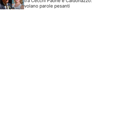
tra Cecchi Paone e Caldonazzo:
volano parole pesanti