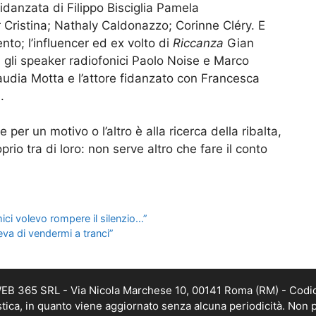
idanzata di Filippo Bisciglia Pamela
 Cristina; Nathaly Caldonazzo; Corinne Cléry. E
nto; l’influencer ed ex volto di
Riccanza
Gian
 gli speaker radiofonici Paolo Noise e Marco
udia Motta e l’attore fidanzato con Francesca
.
er un motivo o l’altro è alla ricerca della ribalta,
rio tra di loro: non serve altro che fare il conto
ci volevo rompere il silenzio…”
va di vendermi a tranci”
 WEB 365 SRL - Via Nicola Marchese 10, 00141 Roma (RM) - Codic
istica, in quanto viene aggiornato senza alcuna periodicità. Non 