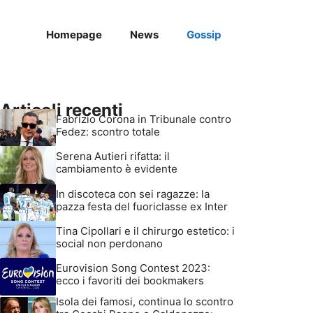
Homepage
News
Gossip
Articoli recenti
Fabrizio Corona in Tribunale contro
Fedez: scontro totale
Serena Autieri rifatta: il
cambiamento è evidente
In discoteca con sei ragazze: la
pazza festa del fuoriclasse ex Inter
Tina Cipollari e il chirurgo estetico: i
social non perdonano
Eurovision Song Contest 2023:
ecco i favoriti dei bookmakers
Isola dei famosi, continua lo scontro