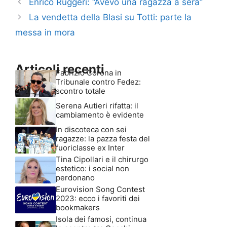
Enrico Ruggeri: “Avevo una ragazza a sera”
La vendetta della Blasi su Totti: parte la
messa in mora
Articoli recenti
Fabrizio Corona in
Tribunale contro Fedez:
scontro totale
Serena Autieri rifatta: il
cambiamento è evidente
In discoteca con sei
ragazze: la pazza festa del
fuoriclasse ex Inter
Tina Cipollari e il chirurgo
estetico: i social non
perdonano
Eurovision Song Contest
2023: ecco i favoriti dei
bookmakers
Isola dei famosi, continua