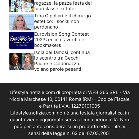
ragazze: la pazza festa del
fuoriclasse ex Inter
Tina Cipollari e il chirurgo
estetico: i social non
perdonano
Eurovision Song Contest
2023: ecco i favoriti dei
bookmakers
Isola dei famosi, continua
lo scontro tra Cecchi
Paone e Caldonazzo:
volano parole pesanti
Lifestyle.notizie.com di proprietà di WEB 365 SRL - Via
Nicola Marchese 10, 00141 Roma (RM) - Codice Fiscale
e Partita I.V.A. 12279101005
Lifestyle.notizie.com non è una testata giornalistica, in
quanto viene aggiornato senza alcuna periodicità. Non
può pertanto considerarsi un prodotto editoriale ai
sensi della legge n. 62 del 07.03.2001