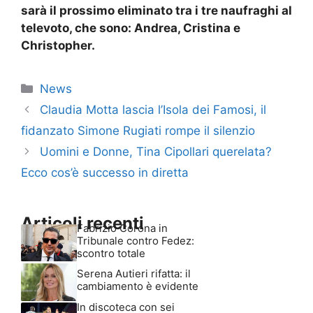
sarà il prossimo eliminato tra i tre naufraghi al
televoto, che sono: Andrea, Cristina e
Christopher.
Categorie
News
Claudia Motta lascia l’Isola dei Famosi, il
fidanzato Simone Rugiati rompe il silenzio
Uomini e Donne, Tina Cipollari querelata?
Ecco cos’è successo in diretta
Articoli recenti
Fabrizio Corona in
Tribunale contro Fedez:
scontro totale
Serena Autieri rifatta: il
cambiamento è evidente
In discoteca con sei