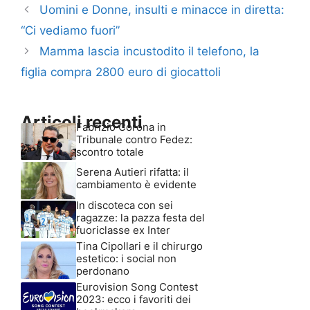
Uomini e Donne, insulti e minacce in diretta:
“Ci vediamo fuori”
Mamma lascia incustodito il telefono, la
figlia compra 2800 euro di giocattoli
Articoli recenti
Fabrizio Corona in
Tribunale contro Fedez:
scontro totale
Serena Autieri rifatta: il
cambiamento è evidente
In discoteca con sei
ragazze: la pazza festa del
fuoriclasse ex Inter
Tina Cipollari e il chirurgo
estetico: i social non
perdonano
Eurovision Song Contest
2023: ecco i favoriti dei