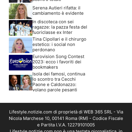
Serena Autieri rifatta: il
cambiamento è evidente
In discoteca con sei
ragazze: la pazza festa del
fuoriclasse ex Inter
Tina Cipollari e il chirurgo
estetico: i social non
perdonano
Eurovision Song Contest
2023: ecco i favoriti dei
bookmakers
Isola dei famosi, continua
lo scontro tra Cecchi
Paone e Caldonazzo:
volano parole pesanti
Lifestyle.notizie.com di proprietà di WEB 365 SRL - Via
Nicola Marchese 10, 00141 Roma (RM) - Codice Fiscale
e Partita I.V.A. 12279101005
Lifestyle.notizie.com non è una testata giornalistica, in