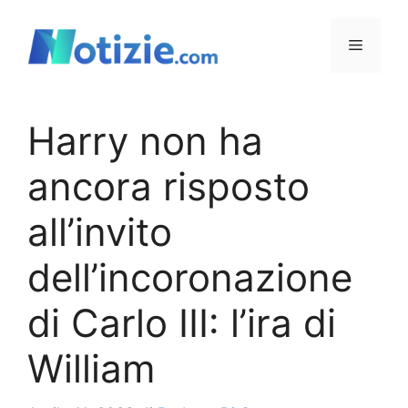
Vai
al
Menu
contenuto
Harry non ha
ancora risposto
all’invito
dell’incoronazione
di Carlo III: l’ira di
William