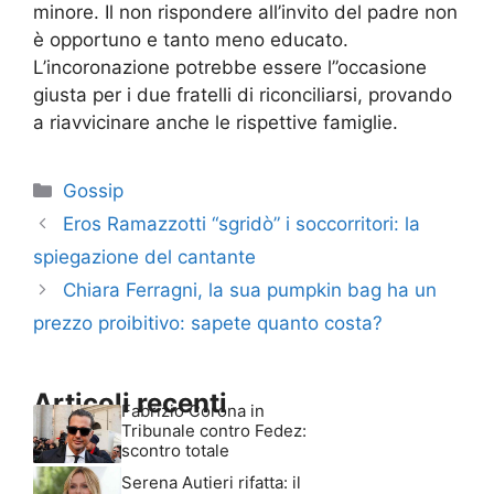
minore. Il non rispondere all’invito del padre non
è opportuno e tanto meno educato.
L’incoronazione potrebbe essere l”occasione
giusta per i due fratelli di riconciliarsi, provando
a riavvicinare anche le rispettive famiglie.
Categorie
Gossip
Eros Ramazzotti “sgridò” i soccorritori: la
spiegazione del cantante
Chiara Ferragni, la sua pumpkin bag ha un
prezzo proibitivo: sapete quanto costa?
Articoli recenti
Fabrizio Corona in
Tribunale contro Fedez:
scontro totale
Serena Autieri rifatta: il