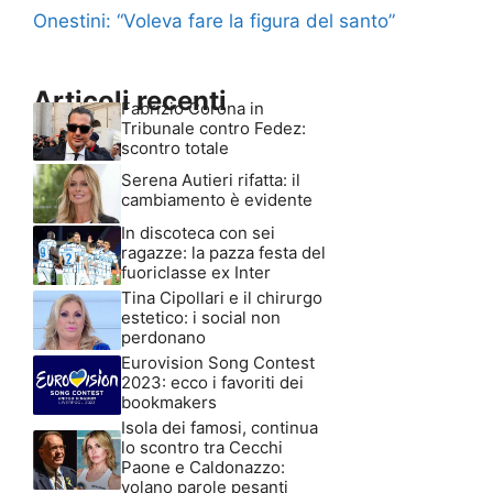
Onestini: “Voleva fare la figura del santo”
Articoli recenti
Fabrizio Corona in
Tribunale contro Fedez:
scontro totale
Serena Autieri rifatta: il
cambiamento è evidente
In discoteca con sei
ragazze: la pazza festa del
fuoriclasse ex Inter
Tina Cipollari e il chirurgo
estetico: i social non
perdonano
Eurovision Song Contest
2023: ecco i favoriti dei
bookmakers
Isola dei famosi, continua
lo scontro tra Cecchi
Paone e Caldonazzo:
volano parole pesanti