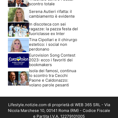
scontro totale
Serena Autieri rifatta: il
cambiamento è evidente
In discoteca con sei
ragazze: la pazza festa del
fuoriclasse ex Inter
Tina Cipollari e il chirurgo
estetico: i social non
perdonano
Eurovision Song Contest
2023: ecco i favoriti dei
bookmakers
Isola dei famosi, continua
lo scontro tra Cecchi
Paone e Caldonazzo:
volano parole pesanti
Lifestyle.notizie.com di proprietà di WEB 365 SRL - Via
Nicola Marchese 10, 00141 Roma (RM) - Codice Fiscale
e Partita I.V.A. 12279101005