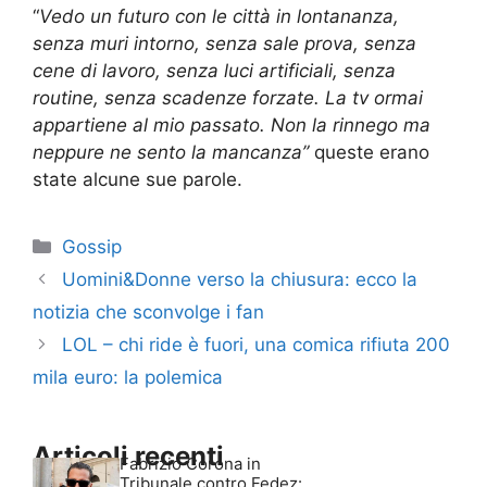
“
Vedo un futuro con le città in lontananza,
senza muri intorno, senza sale prova, senza
cene di lavoro, senza luci artificiali, senza
routine, senza scadenze forzate. La tv ormai
appartiene al mio passato. Non la rinnego ma
neppure ne sento la mancanza”
queste erano
state alcune sue parole.
Categorie
Gossip
Uomini&Donne verso la chiusura: ecco la
notizia che sconvolge i fan
LOL – chi ride è fuori, una comica rifiuta 200
mila euro: la polemica
Articoli recenti
Fabrizio Corona in
Tribunale contro Fedez: