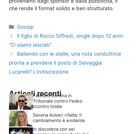
provenienti dagli sponsor e dalla pubblicità, il
che rende il format solido e ben strutturato.
Categorie
Gossip
Il figlio di Rocco Siffredi, single dopo 12 anni:
“Ci siamo lasciati”
Ballando con le stelle, una nota conduttrice
pronta a prendere il posto di Selvaggia
Lucarelli? L’indiscrezione
Articoli recenti
Fabrizio Corona in
Tribunale contro Fedez:
scontro totale
Serena Autieri rifatta: il
cambiamento è evidente
In discoteca con sei