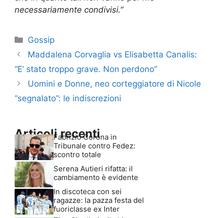
necessariamente condivisi.”
Categorie
Gossip
Maddalena Corvaglia vs Elisabetta Canalis:
“E’ stato troppo grave. Non perdono”
Uomini e Donne, neo corteggiatore di Nicole
“segnalato”: le indiscrezioni
Articoli recenti
Fabrizio Corona in
Tribunale contro Fedez:
scontro totale
Serena Autieri rifatta: il
cambiamento è evidente
In discoteca con sei
ragazze: la pazza festa del
fuoriclasse ex Inter