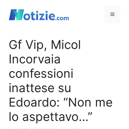
Vai
al
Menu
contenuto
Gf Vip, Micol
Incorvaia
confessioni
inattese su
Edoardo: “Non me
lo aspettavo…”